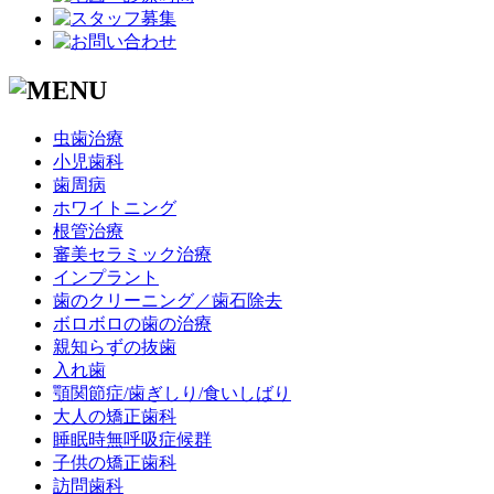
虫歯治療
小児歯科
歯周病
ホワイトニング
根管治療
審美セラミック治療
インプラント
歯のクリーニング／歯石除去
ボロボロの歯の治療
親知らずの抜歯
入れ歯
顎関節症/歯ぎしり/食いしばり
大人の矯正歯科
睡眠時無呼吸症候群
子供の矯正歯科
訪問歯科