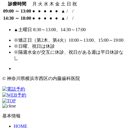
診療時間
月
火
水
木
金
土
日
祝
09:00 ～ 13:00
●
●
●
●
●
▲
/
/
14:30 ～ 18:00
●
●
●
●
●
▲
/
/
▲土曜日 8:30～13:00、14:30～17:00
※矯正日（第2木、第4火）10:00～13:00、15:00～19:00
※日曜、祝日は休診
※隔週水金が交互に休診、祝日がある週は平日休診な
し
© 神奈川県横浜市西区の内藤歯科医院
基本情報
HOME