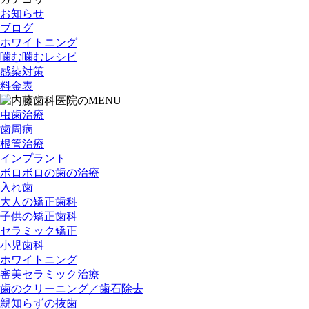
お知らせ
ブログ
ホワイトニング
噛む噛むレシピ
感染対策
料金表
虫歯治療
歯周病
根管治療
インプラント
ボロボロの歯の治療
入れ歯
大人の矯正歯科
子供の矯正歯科
セラミック矯正
小児歯科
ホワイトニング
審美セラミック治療
歯のクリーニング／歯石除去
親知らずの抜歯