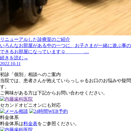
リニューアルした診療室のご紹介
いろんなお部屋がある中の一つに、お子さまが一緒に遊ぶ事の
できるお部屋になっています☺️ …
続きを読む→
2022.10.11
1
初診「個別」相談へのご案内
当院では、患者さんが抱えていらっしゃるお口のお悩みや疑問
す。
ご興味がある方は下記からお問い合わせください。
セカンドオピニオンにも対応
料金体系
料金体系は
料金表
をご参照ください。