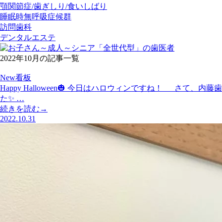
顎関節症/歯ぎしり/食いしばり
睡眠時無呼吸症候群
訪問歯科
デンタルエステ
2022年10月の記事一覧
New看板
Happy Halloween🎃 今日はハロウィンですね！ 
た✨ …
続きを読む→
2022.10.31