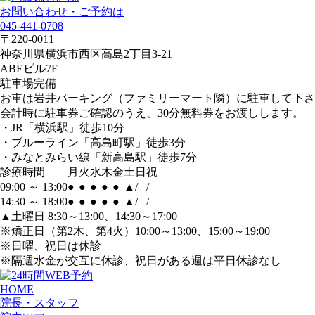
お問い合わせ・ご予約は
045-441-0708
〒220-0011
神奈川県横浜市西区高島2丁目3-21
ABEビル7F
駐車場完備
お車は岩井パーキング（ファミリーマート隣）に駐車して下さ
会計時に駐車券ご確認のうえ、30分無料券をお渡しします。
・JR「横浜駅」徒歩10分
・ブルーライン「高島町駅」徒歩3分
・みなとみらい線「新高島駅」徒歩7分
診療時間
月
火
水
木
金
土
日
祝
09:00 ～ 13:00
●
●
●
●
●
▲
/
/
14:30 ～ 18:00
●
●
●
●
●
▲
/
/
▲土曜日 8:30～13:00、14:30～17:00
※矯正日（第2木、第4火）10:00～13:00、15:00～19:00
※日曜、祝日は休診
※隔週水金が交互に休診、祝日がある週は平日休診なし
HOME
院長・スタッフ