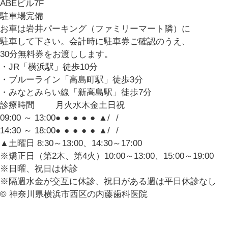
ABEビル7F
駐車場完備
お車は岩井パーキング（ファミリーマート隣）に
駐車して下さい。会計時に駐車券ご確認のうえ、
30分無料券をお渡しします。
・JR「横浜駅」徒歩10分
・ブルーライン「高島町駅」徒歩3分
・みなとみらい線「新高島駅」徒歩7分
診療時間
月
火
水
木
金
土
日
祝
09:00 ～ 13:00
●
●
●
●
●
▲
/
/
14:30 ～ 18:00
●
●
●
●
●
▲
/
/
▲土曜日 8:30～13:00、14:30～17:00
※矯正日（第2木、第4火）10:00～13:00、15:00～19:00
※日曜、祝日は休診
※隔週水金が交互に休診、祝日がある週は平日休診なし
© 神奈川県横浜市西区の内藤歯科医院