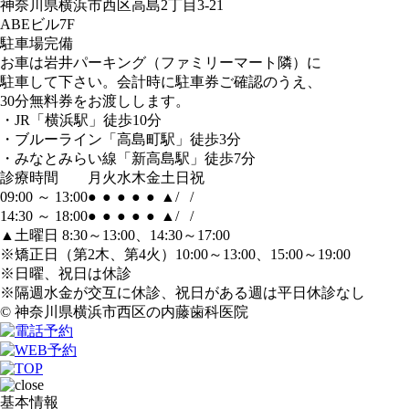
神奈川県横浜市西区高島2丁目3-21
ABEビル7F
駐車場完備
お車は岩井パーキング（ファミリーマート隣）に
駐車して下さい。会計時に駐車券ご確認のうえ、
30分無料券をお渡しします。
・JR「横浜駅」徒歩10分
・ブルーライン「高島町駅」徒歩3分
・みなとみらい線「新高島駅」徒歩7分
診療時間
月
火
水
木
金
土
日
祝
09:00 ～ 13:00
●
●
●
●
●
▲
/
/
14:30 ～ 18:00
●
●
●
●
●
▲
/
/
▲土曜日 8:30～13:00、14:30～17:00
※矯正日（第2木、第4火）10:00～13:00、15:00～19:00
※日曜、祝日は休診
※隔週水金が交互に休診、祝日がある週は平日休診なし
© 神奈川県横浜市西区の内藤歯科医院
基本情報