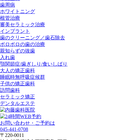
歯周病
ホワイトニング
根管治療
審美セラミック治療
インプラント
歯のクリーニング／歯石除去
ボロボロの歯の治療
親知らずの抜歯
入れ歯
顎関節症/歯ぎしり/食いしばり
大人の矯正歯科
睡眠時無呼吸症候群
子供の矯正歯科
訪問歯科
セラミック矯正
デンタルエステ
お問い合わせ・ご予約は
045-441-0708
〒220-0011